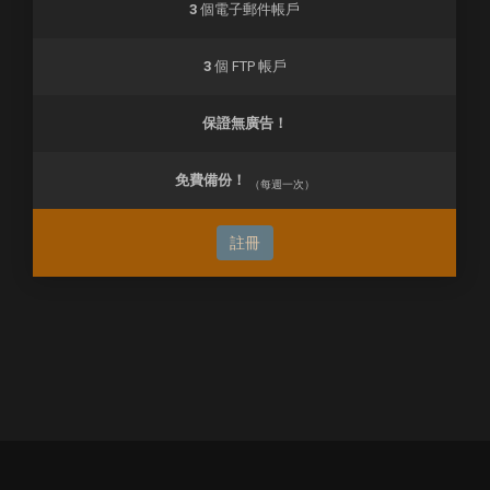
3
個電子郵件帳戶
3
個 FTP 帳戶
保證無廣告！
免費備份！
（每週一次）
註冊