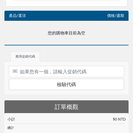
產品/選項
價格/週期
您的購物車目前為空
應用促銷代碼
檢驗代碼
訂單概觀
小計
$0 NTD
總計